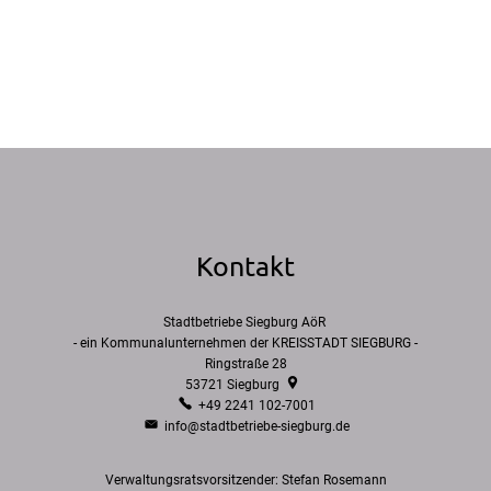
Kontakt
Stadtbetriebe Siegburg AöR
- ein Kommunalunternehmen der KREISSTADT SIEGBURG -
Ringstraße 28
53721
Siegburg
+49 2241 102-7001
info@stadtbetriebe-siegburg.de
Verwaltungsratsvorsitzender: Stefan Rosemann